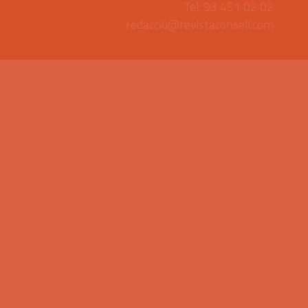
Tel: 93 451 02 02
redaccio@revistaconsell.com