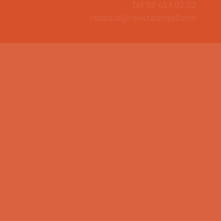
Tel: 93 451 02 02
redaccio@revistaconsell.com