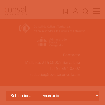
Contacte
Mallorca, 214 08008 Barcelona
Tel: 93 451 02 02
redaccio@revistaconsell.com