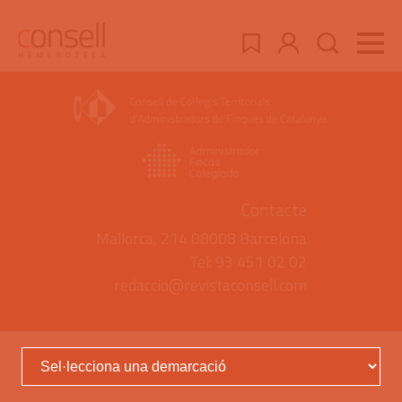
Contacte
Mallorca, 214 08008 Barcelona
Tel: 93 451 02 02
redaccio@revistaconsell.com