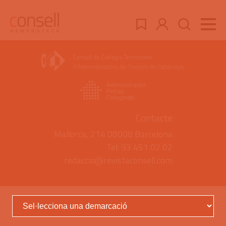
Contacte
Mallorca, 214 08008 Barcelona
Tel: 93 451 02 02
redaccio@revistaconsell.com