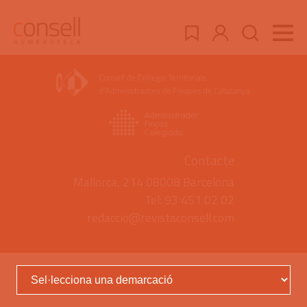
Contacte
Mallorca, 214 08008 Barcelona
Tel: 93 451 02 02
redaccio@revistaconsell.com