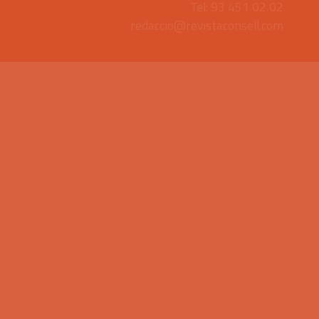
Tel: 93 451 02 02
redaccio@revistaconsell.com