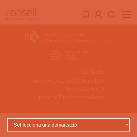
Contacte
Mallorca, 214 08008 Barcelona
Tel: 93 451 02 02
redaccio@revistaconsell.com