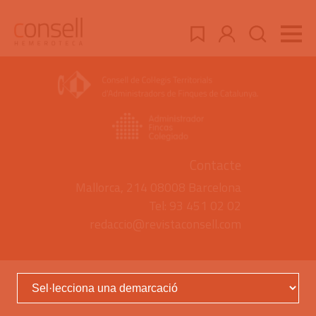
Contacte
Mallorca, 214 08008 Barcelona
Tel: 93 451 02 02
redaccio@revistaconsell.com