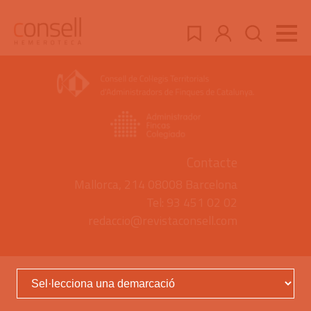
Contacte
Mallorca, 214 08008 Barcelona
Tel: 93 451 02 02
redaccio@revistaconsell.com