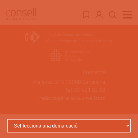
Contacte
Mallorca, 214 08008 Barcelona
Tel: 93 451 02 02
redaccio@revistaconsell.com