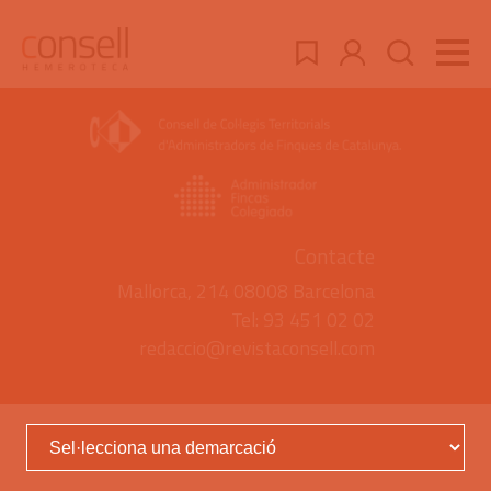
Contacte
Mallorca, 214 08008 Barcelona
Tel: 93 451 02 02
redaccio@revistaconsell.com