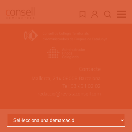
Contacte
Mallorca, 214 08008 Barcelona
Tel: 93 451 02 02
redaccio@revistaconsell.com