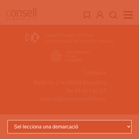
Contacte
Mallorca, 214 08008 Barcelona
Tel: 93 451 02 02
redaccio@revistaconsell.com