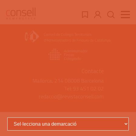
Contacte
Mallorca, 214 08008 Barcelona
Tel: 93 451 02 02
redaccio@revistaconsell.com