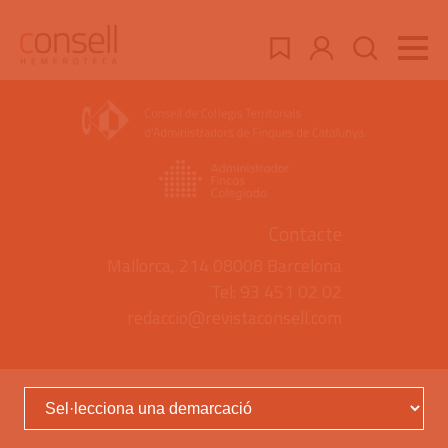
Contacte
Mallorca, 214 08008 Barcelona
Tel: 93 451 02 02
redaccio@revistaconsell.com