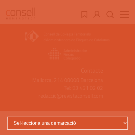
Contacte
Mallorca, 214 08008 Barcelona
Tel: 93 451 02 02
redaccio@revistaconsell.com