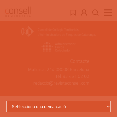
Contacte
Mallorca, 214 08008 Barcelona
Tel: 93 451 02 02
redaccio@revistaconsell.com