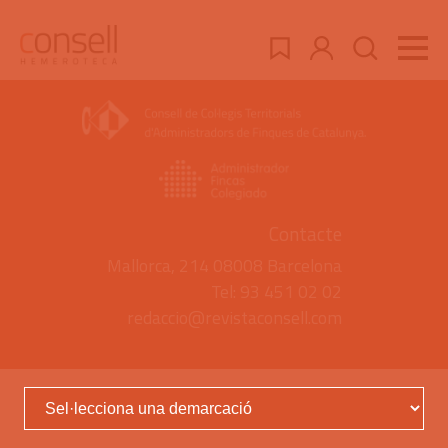
Contacte
Mallorca, 214 08008 Barcelona
Tel: 93 451 02 02
redaccio@revistaconsell.com