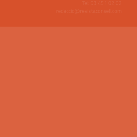
Tel: 93 451 02 02
redaccio@revistaconsell.com