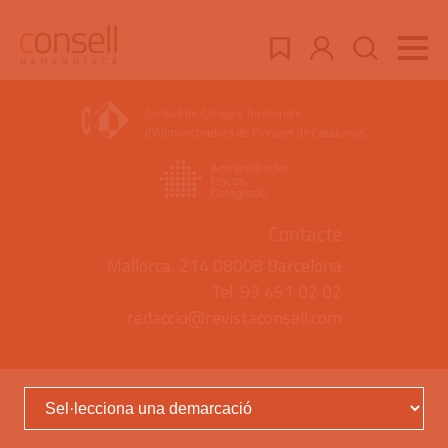
Contacte
Mallorca, 214 08008 Barcelona
Tel: 93 451 02 02
redaccio@revistaconsell.com