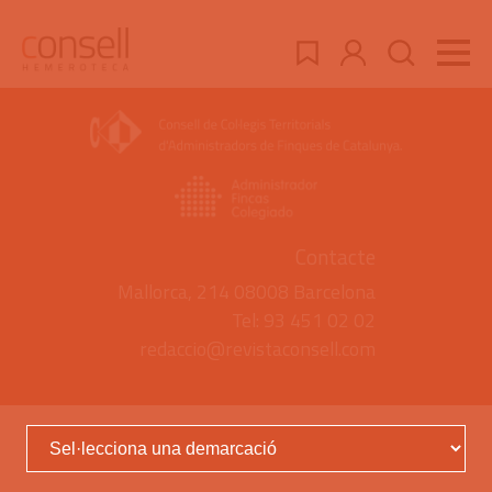
Contacte
Mallorca, 214 08008 Barcelona
Tel: 93 451 02 02
redaccio@revistaconsell.com