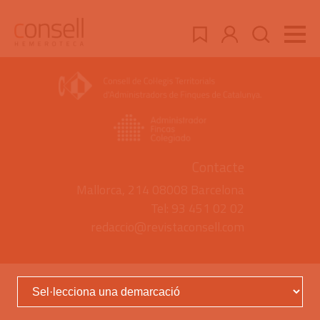
Contacte
Mallorca, 214 08008 Barcelona
Tel: 93 451 02 02
redaccio@revistaconsell.com