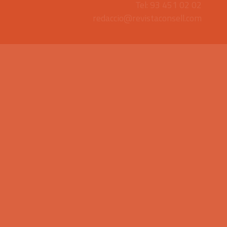
Tel: 93 451 02 02
redaccio@revistaconsell.com