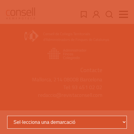
Contacte
Mallorca, 214 08008 Barcelona
Tel: 93 451 02 02
redaccio@revistaconsell.com