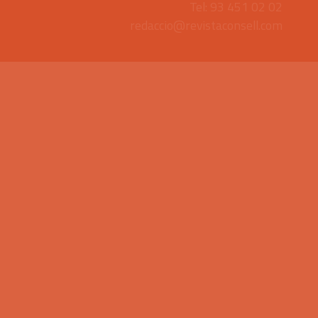
Tel: 93 451 02 02
redaccio@revistaconsell.com