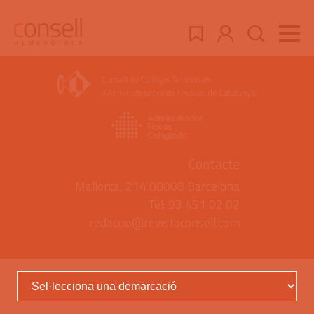
Contacte
Mallorca, 214 08008 Barcelona
Tel: 93 451 02 02
redaccio@revistaconsell.com