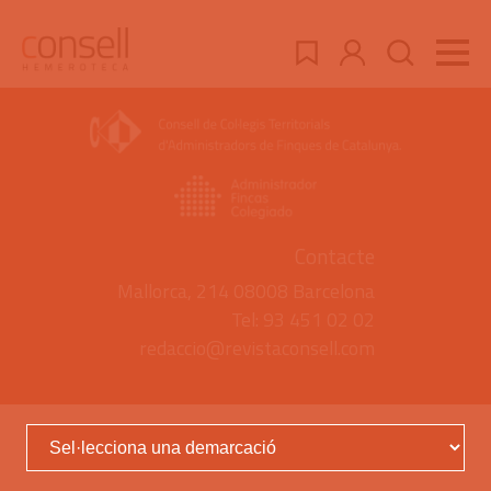
Contacte
Mallorca, 214 08008 Barcelona
Tel: 93 451 02 02
redaccio@revistaconsell.com