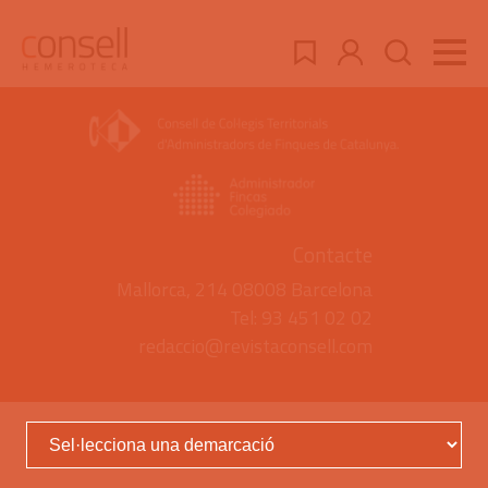
Contacte
Mallorca, 214 08008 Barcelona
Tel: 93 451 02 02
redaccio@revistaconsell.com