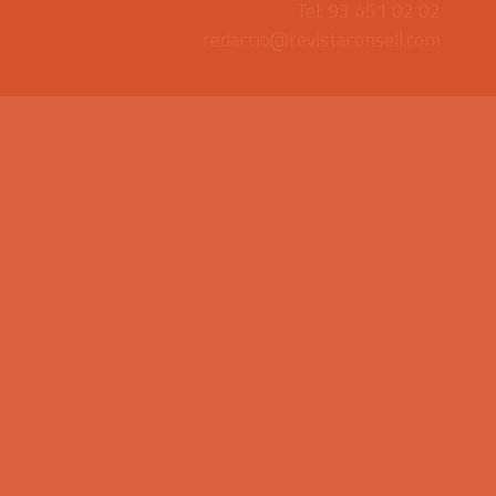
Tel: 93 451 02 02
redaccio@revistaconsell.com