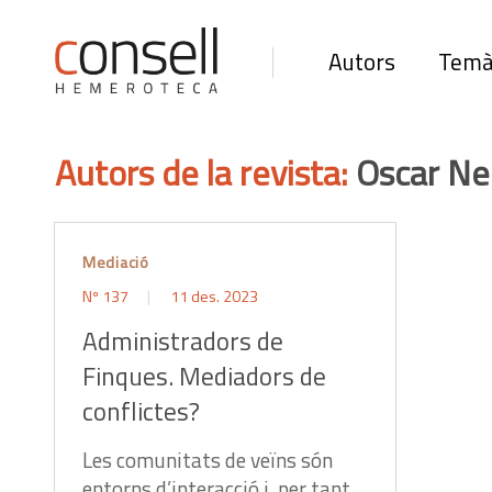
Autors
Temà
Autors de la revista:
Oscar Neg
Mediació
Nº 137
11 des. 2023
Administradors de
Finques. Mediadors de
conflictes?
Les comunitats de veïns són
entorns d’interacció i, per tant,