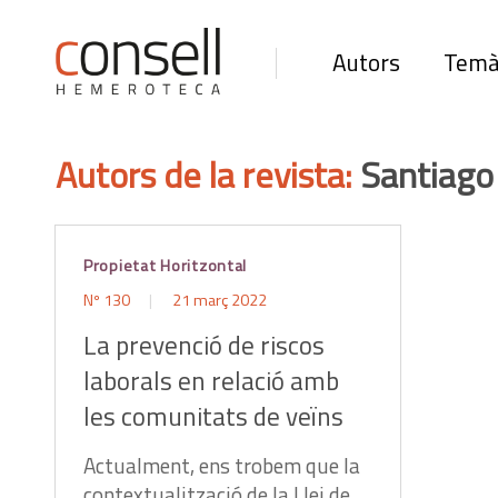
Autors
Temà
Autors de la revista:
Santiago
Propietat Horitzontal
Nº 130
21 març 2022
La prevenció de riscos
laborals en relació amb
les comunitats de veïns
Actualment, ens trobem que la
contextualització de la Llei de