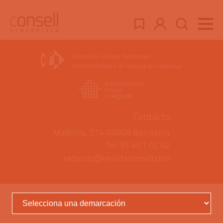
Contacto
Mallorca, 214 08008 Barcelona
Tel: 93 451 02 02
redaccio@revistaconsell.com