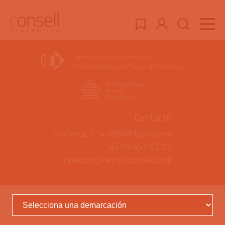
Contacto
Mallorca, 214 08008 Barcelona
Tel: 93 451 02 02
redaccio@revistaconsell.com