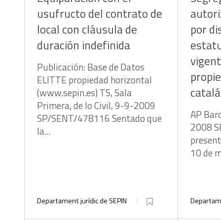
usufructo del contrato de
autori
local con cláusula de
por di
duración indefinida
estatu
vigen
Publicación: Base de Datos
propie
ELITTE propiedad horizontal
catal
(www.sepin.es) TS, Sala
Primera, de lo Civil, 9-9-2009
AP Barc
SP/SENT/478116 Sentado que
2008 S
la...
present
10 de ma
Departament jurídic de SEPIN
Departame