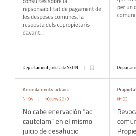
consultes sobre la
per un 
repsonsabilitat de pagament de
comunit
les despeses comunes, la
resposta dels copropietaris
davant...
Departament jurídic de SEPIN
Departame
Arrendaments urbans
Propieta
Nº 94
10 juny 2013
Nº 93
No cabe enervación “ad
Revoca
cautelam” en el mismo
comuni
juicio de desahucio
Propie