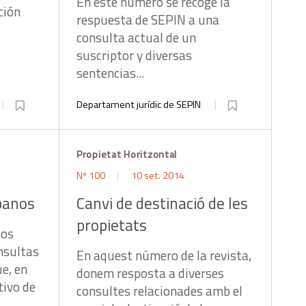
En este número se recoge la
ción
respuesta de SEPIN a una
consulta actual de un
suscriptor y diversas
sentencias...
Departament jurídic de SEPIN
Propietat Horitzontal
Nº 100
10 set. 2014
banos
Canvi de destinació de les
propietats
mos
nsultas
En aquest número de la revista,
ue, en
donem resposta a diverses
tivo de
consultes relacionades amb el