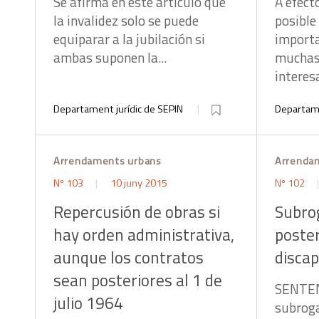
Se afirma en este artículo que
A efecto
la invalidez solo se puede
posible
equiparar a la jubilación si
importa
ambas suponen la...
muchas 
interesa
Departament jurídic de SEPIN
Departame
Arrendaments urbans
Arrenda
Nº 103
10 juny 2015
Nº 102
Repercusión de obras si
Subrog
hay orden administrativa,
poster
aunque los contratos
disca
sean posteriores al 1 de
SENTENC
julio 1964
subroga