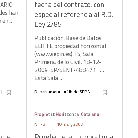
fecha del contrato, con
TARIO
des han
especial referencia al R.D.
 en...
Ley 2/85
Publicación: Base de Datos
ELITTE propiedad horizontal
(www.sepin.es) TS, Sala
Primera, de lo Civil, 18-12-
2009 SP/SENT/488471 “…
Esta Sala...
Departament jurídic de SEPIN
Propietat Horitzontal Catalana
Nº 78
10 març 2009
o de
Prueba de la convocatoria