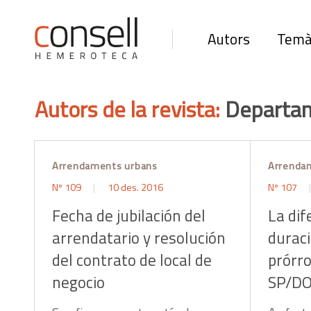
Autors
Temà
Autors de la revista:
Departam
Arrendaments urbans
Arrenda
Nº 109
10 des. 2016
Nº 107
Fecha de jubilación del
La dif
arrendatario y resolución
duraci
del contrato de local de
prórr
negocio
SP/D