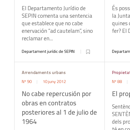
El Departamento Jurídio de
És poss
SEPIN comenta una sentencia
la Junt
que establece que no cabe
quines 
enervación “ad cautelam”, sino
fer? El 
reclamar en...
Departament jurídic de SEPIN
Departame
Arrendaments urbans
Propieta
Nº 90
10 juny 2012
Nº 88
No cabe repercusión por
El pro
obras en contratos
Sentènc
posteriores al 1 de julio de
SENTÈN
1964
dels pr
té en c