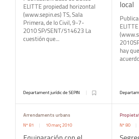
local
ELITTE propiedad horizontal
(www.sepin.es) TS, Sala
Publica
Primera, de lo Civil, 9-7-
ELITTE 
2010 SP/SENT/514623 La
(www.se
cuestión que...
2010SP
hay que
acuerdo
Departament jurídic de SEPIN
Departame
Arrendaments urbans
Propieta
Nº 81
10 març 2010
Nº 80
Equiparación con el
Segreg