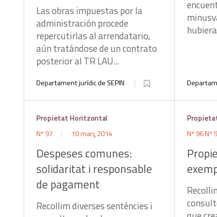
encuent
Las obras impuestas por la
minusva
administración procede
hubiera.
repercutirlas al arrendatario,
aún tratándose de un contrato
posterior al TR LAU...
Departament jurídic de SEPIN
Departame
Propietat Horitzontal
Propieta
Nº 97
10 març 2014
Nº 96
Nº 
Despeses comunes:
Propie
solidaritat i responsable
exemp
de pagament
Recolli
consult
Recollim diverses sentències i
que cre