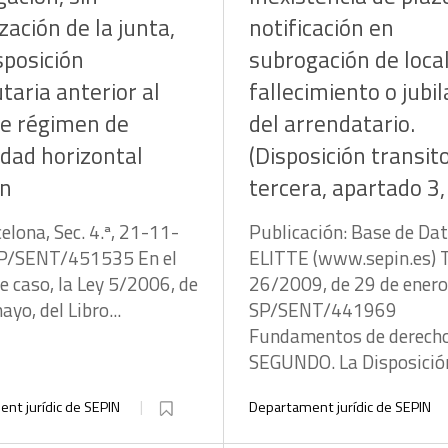
zación de la junta,
notificación en
sposición
subrogación de loca
taria anterior al
fallecimiento o jubil
te régimen de
del arrendatario.
dad horizontal
(Disposición transit
án
tercera, apartado 3,
elona, Sec. 4.ª, 21-11-
Publicación: Base de Da
P/SENT/451535 En el
ELITTE (www.sepin.es) 
e caso, la Ley 5/2006, de
26/2009, de 29 de enero
yo, del Libro...
SP/SENT/441969
Fundamentos de derech
SEGUNDO. La Disposición
nt jurídic de SEPIN
Departament jurídic de SEPIN