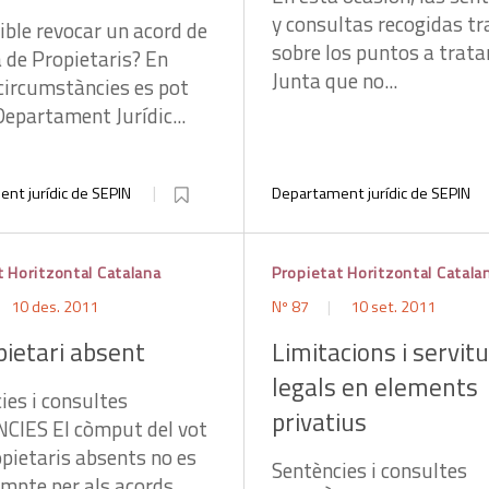
y consultas recogidas tr
ible revocar un acord de
sobre los puntos a tratar
a de Propietaris? En
Junta que no...
circumstàncies es pot
Departament Jurídic...
nt jurídic de SEPIN
Departament jurídic de SEPIN
t Horitzontal Catalana
Propietat Horitzontal Catala
10 des. 2011
Nº 87
10 set. 2011
pietari absent
Limitacions i servit
legals en elements
ies i consultes
privatius
CIES El còmput del vot
opietaris absents no es
Sentències i consultes
ompte per als acords...