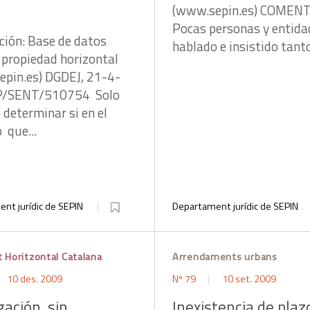
(www.sepin.es) COMEN
Pocas personas y entida
ción: Base de datos
hablado e insistido tanto
propiedad horizontal
pin.es) DGDEJ, 21-4-
/SENT/510754 Solo
 determinar si en el
 que...
nt jurídic de SEPIN
Departament jurídic de SEPIN
t Horitzontal Catalana
Arrendaments urbans
10 des. 2009
Nº 79
10 set. 2009
ación, sin
Inexistencia de plaz