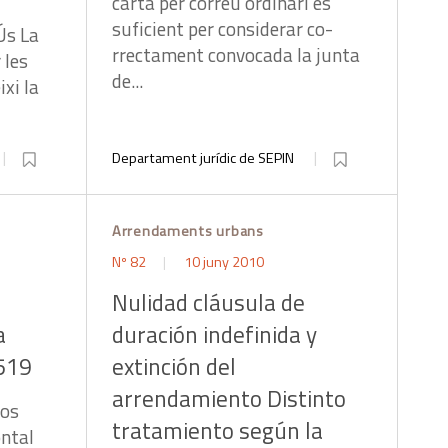
carta per correu or­dinari és
suficient per considerar co­
Ús La
rrectament convocada la junta
 les
de...
ixi la
Departament jurídic de SEPIN
Arrendaments urbans
Nº 82
10 juny 2010
Nulidad cláusula de
a
duración indefinida y
519
extinción del
arrendamiento Distinto
tos
tratamiento según la
ntal