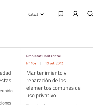
Català
Propietat Horitzontal
Nº 104
10 set. 2015
iedad
Mantenimiento y
estas
reparación de los
elementos comunes de
reunido
uso privativo
ciones