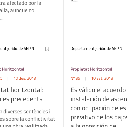
ra afectado por la
lía, aunque no
..
nt jurídic de SEPIN
Departament jurídic de SEPIN
t Horitzontal
Propietat Horitzontal
95
10 des. 2013
Nº 95
10 set. 2013
tat horitzontal:
Es válido el acuerdo
les precedents
instalación de asce
con ocupación de es
m diverses sentències i
privativo de los baj
es sobre la conflictivitat
a la oposición del
a una obra realitzada