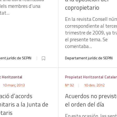
dels membres d’una
copropietario
at...
En la revista Consell nú
correspondiente al terce
trimestre de 2009, ya t
el presente tema. Se
comentaba...
nt jurídic de SEPIN
Departament jurídic de SEPIN
t Horitzontal
Propietat Horitzontal Catala
10 març 2013
Nº 92
10 des. 2012
ció d’acords
Acuerdos no previst
taris a la Junta de
el orden del día
taris
En esta ocasión, las sen