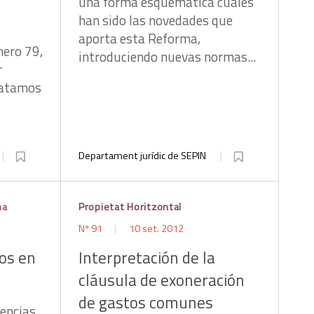
una forma esquemática cuáles
han sido las novedades que
aporta esta Reforma,
mero 79,
introduciendo nuevas normas...
r
ratamos
Departament jurídic de SEPIN
na
Propietat Horitzontal
Nº 91
10 set. 2012
os en
Interpretación de la
cláusula de exoneración
de gastos comunes
tencias