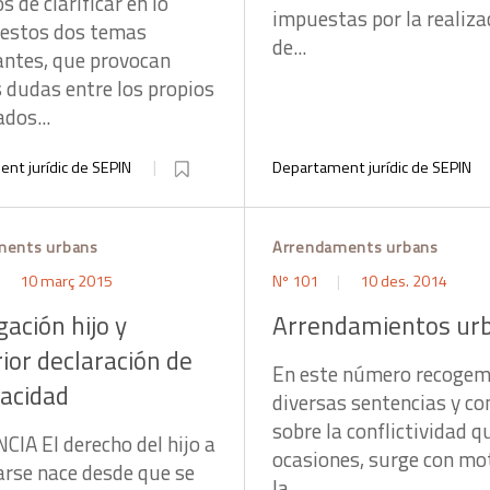
s de clarificar en lo
impuestas por la realiza
 estos dos temas
de...
ntes, que provocan
dudas entre los propios
dos...
nt jurídic de SEPIN
Departament jurídic de SEPIN
ments urbans
Arrendaments urbans
10 març 2015
Nº 101
10 des. 2014
ación hijo y
Arrendamientos ur
ior declaración de
En este número recoge
pacidad
diversas sentencias y co
sobre la conflictividad q
IA El derecho del hijo a
ocasiones, surge con mo
rse nace desde que se
la...