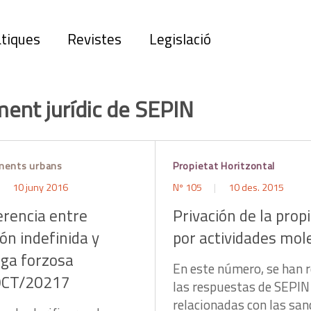
tiques
Revistes
Legislació
ent jurídic de SEPIN
ments urbans
Propietat Horitzontal
10 juny 2016
Nº 105
10 des. 2015
erencia entre
Privación de la prop
ón indefinida y
por actividades mol
oga forzosa
En este número, se han 
OCT/20217
las respuestas de SEPIN
relacionadas con las san