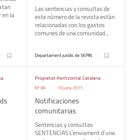
atan
Las sentencias y consultas de
 en la
este número de la revista están
relacionadas con los gastos
comunes de una comunidad...
Departament jurídic de SEPIN
na
Propietat Horitzontal Catalana
Nº 86
10 juny 2011
uds
Notificaciones
comunitarias
Sentencias y consultas
SENTENCIAS L’enviament d’una