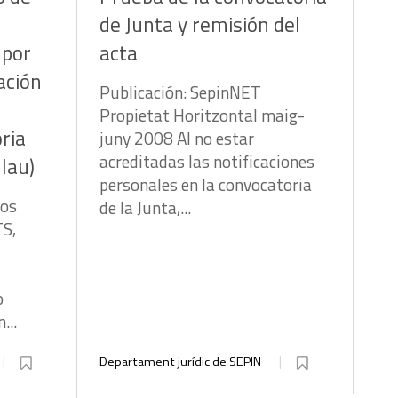
de Junta y remisión del
lpor
acta
ación
Publicación: SepinNET
Propietat Horitzontal maig-
oria
juny 2008 Al no estar
acreditadas las notificaciones
 lau)
personales en la convocatoria
tos
de la Junta,...
TS,
o
...
Departament jurídic de SEPIN