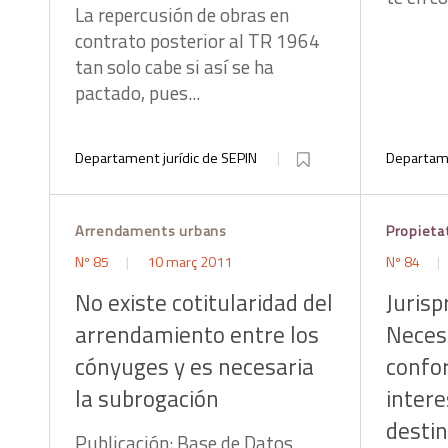
La repercusión de obras en
contrato posterior al TR 1964
tan solo cabe si así se ha
pactado, pues...
Departament jurídic de SEPIN
Departame
Arrendaments urbans
Propieta
Nº 85
10 març 2011
Nº 84
No existe cotitularidad del
Juris
arrendamiento entre los
Necesi
cónyuges y es necesaria
confo
la subrogación
intere
destin
Publicación: Base de Datos