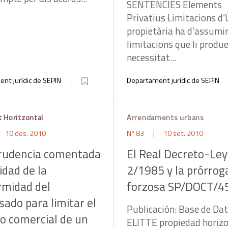
SENTÈNCIES Elements
Privatius Limitacions d’
propietària ha d’assumir
limita­cions que li produe
necessitat...
nt jurídic de SEPIN
Departament jurídic de SEPIN
t Horitzontal
Arrendaments urbans
10 des. 2010
Nº 83
10 set. 2010
prudencia comentada
El Real Decreto-Ley
dad de la
2/1985 y la prórrog
rmidad del
forzosa SP/DOCT/4
sado para limitar el
Publicación: Base de Da
o comercial de un
ELITTE propiedad horizo