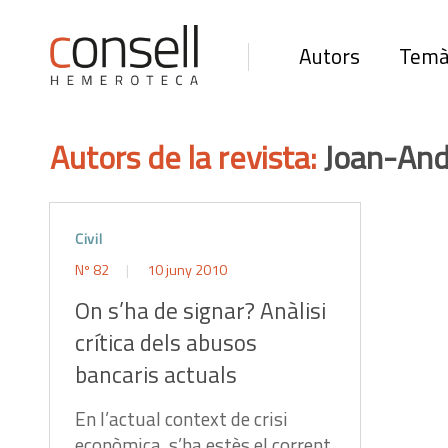
Autors
Temà
Autors de la revista:
Joan-And
Civil
Nº 82
10 juny 2010
On s’ha de signar? Anàlisi
crítica dels abusos
bancaris actuals
En l’actual context de crisi
econòmica, s’ha estès el corrent